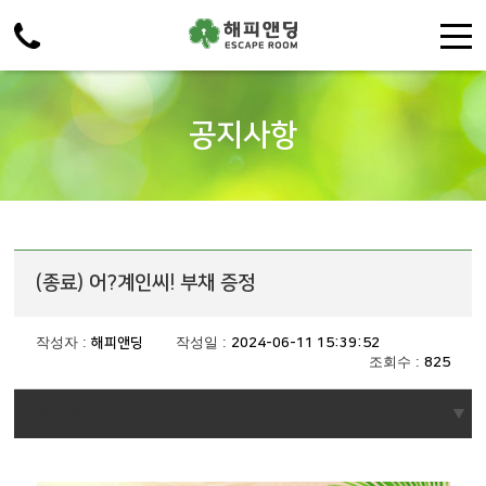
주메뉴 바로가기
컨텐츠 바로가기
공지사항
(종료) 어?계인씨! 부채 증정
작성자 :
작성일 :
해피앤딩
2024-06-11 15:39:52
조회수 :
825
1
첨부파일(
)